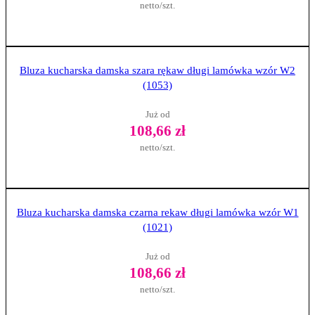
netto/szt.
Zobacz produkt
Bluza kucharska damska szara rękaw długi lamówka wzór W2
(1053)
Już od
108,66 zł
netto/szt.
Zobacz produkt
Bluza kucharska damska czarna rekaw długi lamówka wzór W1
(1021)
Już od
108,66 zł
netto/szt.