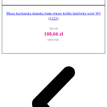
Zobacz produkt
Bluza kucharska damska biała rękaw krótki lamówka wzór W5
(1222)
Już od
108,66 zł
netto/szt.
Zobacz produkt