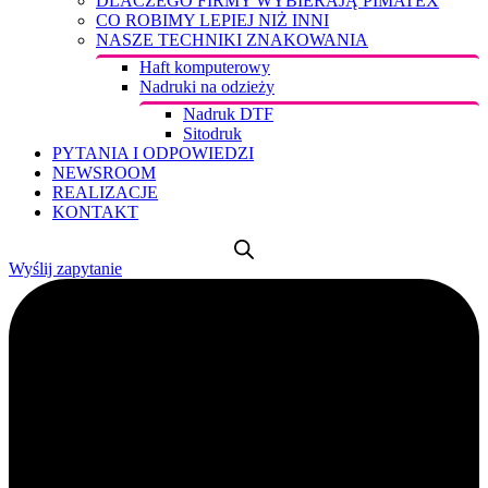
DLACZEGO FIRMY WYBIERAJĄ PIMATEX
CO ROBIMY LEPIEJ NIŻ INNI
NASZE TECHNIKI ZNAKOWANIA
Haft komputerowy
Nadruki na odzieży
Nadruk DTF
Sitodruk
PYTANIA I ODPOWIEDZI
NEWSROOM
REALIZACJE
KONTAKT
Wyślij zapytanie