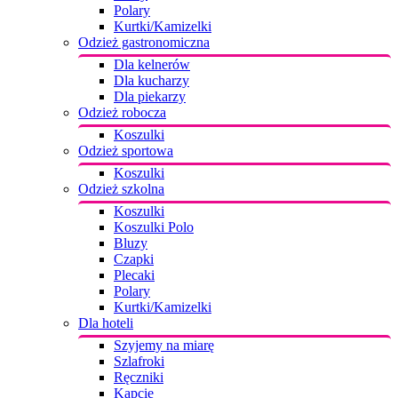
Polary
Kurtki/Kamizelki
Odzież gastronomiczna
Dla kelnerów
Dla kucharzy
Dla piekarzy
Odzież robocza
Koszulki
Odzież sportowa
Koszulki
Odzież szkolna
Koszulki
Koszulki Polo
Bluzy
Czapki
Plecaki
Polary
Kurtki/Kamizelki
Dla hoteli
Szyjemy na miarę
Szlafroki
Ręczniki
Kapcie