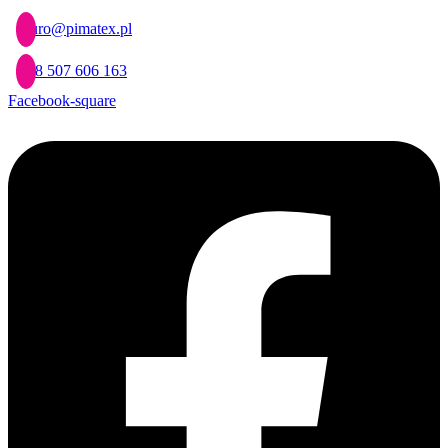
Przejdź
biuro@pimatex.pl
do
treści
+48 507 606 163
Facebook-square