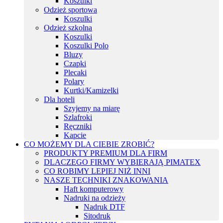
Koszulki
Odzież sportowa
Koszulki
Odzież szkolna
Koszulki
Koszulki Polo
Bluzy
Czapki
Plecaki
Polary
Kurtki/Kamizelki
Dla hoteli
Szyjemy na miarę
Szlafroki
Ręczniki
Kapcie
CO MOŻEMY DLA CIEBIE ZROBIĆ?
PRODUKTY PREMIUM DLA FIRM
DLACZEGO FIRMY WYBIERAJĄ PIMATEX
CO ROBIMY LEPIEJ NIŻ INNI
NASZE TECHNIKI ZNAKOWANIA
Haft komputerowy
Nadruki na odzieży
Nadruk DTF
Sitodruk