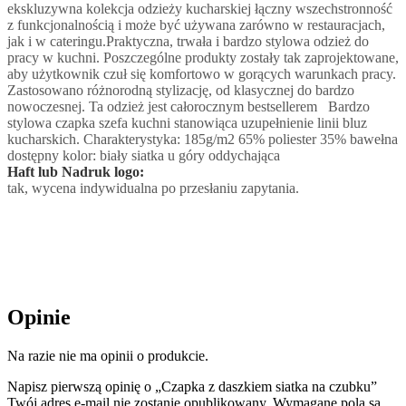
ekskluzywna kolekcja odzieży kucharskiej łączny wszechstronność
z funkcjonalnością i może być używana zarówno w restauracjach,
jak i w cateringu.Praktyczna, trwała i bardzo stylowa odzież do
pracy w kuchni. Poszczególne produkty zostały tak zaprojektowane,
aby użytkownik czuł się komfortowo w gorących warunkach pracy.
Zastosowano różnorodną stylizację, od klasycznej do bardzo
nowoczesnej. Ta odzież jest całorocznym bestsellerem Bardzo
stylowa czapka szefa kuchni stanowiąca uzupełnienie linii bluz
kucharskich. Charakterystyka: 185g/m2 65% poliester 35% bawełna
dostępny kolor: biały siatka u góry oddychająca
Haft lub Nadruk logo:
tak, wycena indywidualna po przesłaniu zapytania.
Opinie
Na razie nie ma opinii o produkcie.
Napisz pierwszą opinię o „Czapka z daszkiem siatka na czubku”
Twój adres e-mail nie zostanie opublikowany.
Wymagane pola są