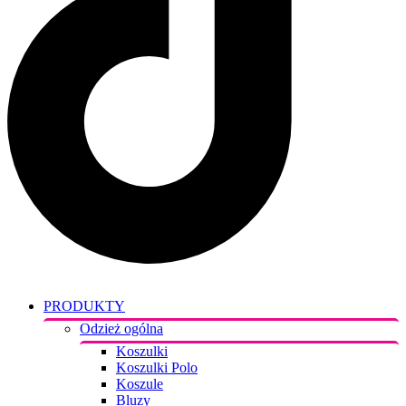
PRODUKTY
Odzież ogólna
Koszulki
Koszulki Polo
Koszule
Bluzy