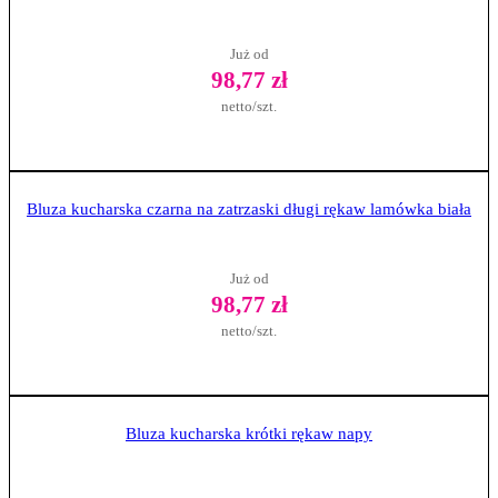
Już od
98,77 zł
netto/szt.
Zobacz produkt
Bluza kucharska czarna na zatrzaski długi rękaw lamówka biała
Już od
98,77 zł
netto/szt.
Zobacz produkt
Bluza kucharska krótki rękaw napy