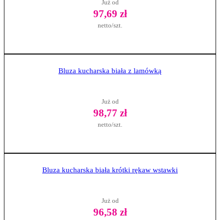
Już od
97,69 zł
netto/szt.
Zobacz produkt
Bluza kucharska biała z lamówką
Już od
98,77 zł
netto/szt.
Zobacz produkt
Bluza kucharska biała krótki rękaw wstawki
Już od
96,58 zł