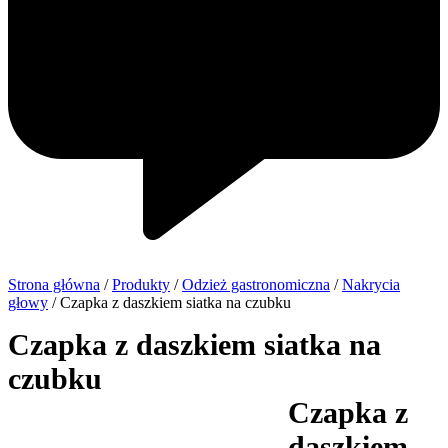
Strona główna
/
Produkty
/
Odzież gastronomiczna
/
Nakrycia
głowy
/ Czapka z daszkiem siatka na czubku
Czapka z daszkiem siatka na
czubku
Czapka z
daszkiem