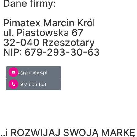
Dane firmy:
Pimatex Marcin Król
ul. Piastowska 67
32-040 Rzeszotary
NIP: 679-293-30-63
biuro@pimatex.pl
+48 507 606 163
..i ROZWIJAJ SWOJĄ MARKĘ