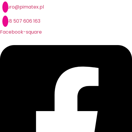
Przejdź
biuro@pimatex.pl
do
treści
+48 507 606 163
Facebook-square