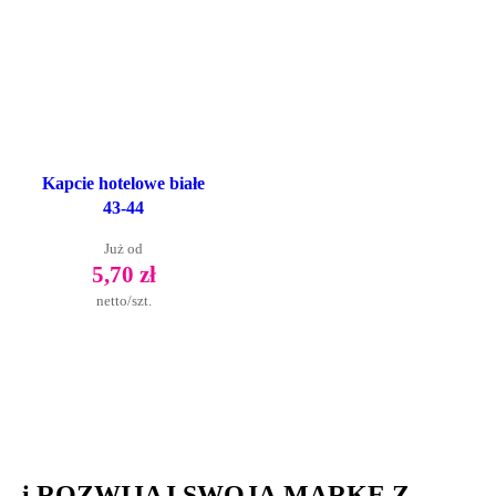
Kapcie hotelowe białe
43-44
Już od
5,70 zł
netto/szt.
..i ROZWIJAJ SWOJĄ MARKĘ Z