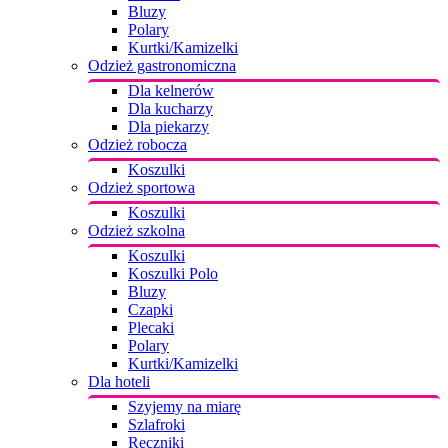
Bluzy
Polary
Kurtki/Kamizelki
Odzież gastronomiczna
Dla kelnerów
Dla kucharzy
Dla piekarzy
Odzież robocza
Koszulki
Odzież sportowa
Koszulki
Odzież szkolna
Koszulki
Koszulki Polo
Bluzy
Czapki
Plecaki
Polary
Kurtki/Kamizelki
Dla hoteli
Szyjemy na miarę
Szlafroki
Ręczniki