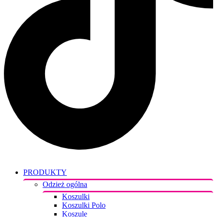
PRODUKTY
Odzież ogólna
Koszulki
Koszulki Polo
Koszule