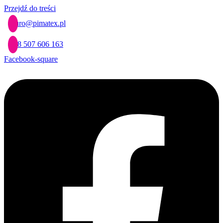
Przejdź do treści
biuro@pimatex.pl
+48 507 606 163
Facebook-square