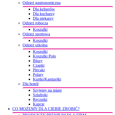
Odzież gastronomiczna
Dla kelnerów
Dla kucharzy
Dla piekarzy
Odzież robocza
Koszulki
Odzież sportowa
Koszulki
Odzież szkolna
Koszulki
Koszulki Polo
Bluzy
Czapki
Plecaki
Polary
Kurtki/Kamizelki
Dla hoteli
Szyjemy na miarę
Szlafroki
Ręczniki
Kapcie
CO MOŻEMY DLA CIEBIE ZROBIĆ?