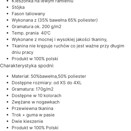
kieszonka na lewym ramieniu
stójka
fason taliowany
wykonana z (35% bawełna 65% poliester)
gramatura ok. 200 g/m2
temp. prania 40'C
wykonane z mocnej i wysokiej jakości tkaniny,
tkanina nie krępuje ruchów co jest ważne przy długim
dniu pracy
produkt w 100% polski
Charakterystyka spodni:
materiał: 50%bawełna,50% poliester
dostępne rozmiary: od XS do 4XL
gramatura: 170g/m2
dostępne w 10 kolorach
zwężane w nogawkach
przewiewna tkanina
trok + guma w pasie
dwie kieszenie
produkt w 100% Polski