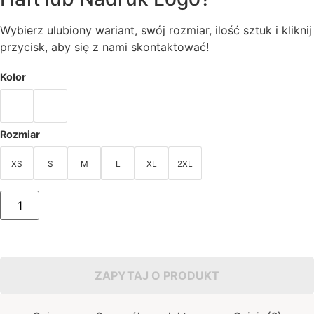
Wybierz ulubiony wariant, swój rozmiar, ilość sztuk i kliknij
przycisk, aby się z nami skontaktować!
Kolor
Rozmiar
XS
S
M
L
XL
2XL
ilość
Uniform
kucharski
damski
Master
Chef
ZAPYTAJ O PRODUKT