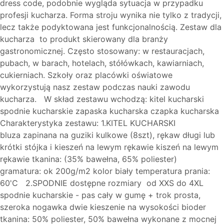
dress code, podobnie wygląda sytuacja w przypadku
profesji kucharza. Forma stroju wynika nie tylko z tradycji,
lecz także podyktowana jest funkcjonalnością. Zestaw dla
kucharza to produkt skierowany dla branży
gastronomicznej. Często stosowany: w restauracjach,
pubach, w barach, hotelach, stółówkach, kawiarniach,
cukierniach. Szkoły oraz placówki oświatowe
wykorzystują nasz zestaw podczas nauki zawodu
kucharza. W skład zestawu wchodzą: kitel kucharski
spodnie kucharskie zapaska kucharska czapka kucharska
Charakterystyka zestawu: 1.KITEL KUCHARSKI
bluza zapinana na guziki kulkowe (8szt), rękaw długi lub
krótki stójka i kieszeń na lewym rękawie kiszeń na lewym
rękawie tkanina: (35% bawełna, 65% poliester)
gramatura: ok 200g/m2 kolor biały temperatura prania:
60'C 2.SPODNIE dostępne rozmiary od XXS do 4XL
spodnie kucharskie - pas cały w gumę + trok prosta,
szeroka nogawka dwie kieszenie na wysokości bioder
tkanina: 50% poliester, 50% bawełna wykonane z mocnej