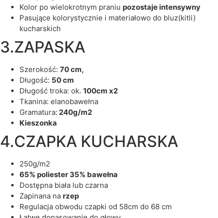
kolor po wielokrotnym praniu
pozostaje intensywny
pasujące kolorystycznie i materiałowo do bluz(kitli)
kucharskich
3.ZAPASKA
szerokość:
70 cm,
długość:
50 cm
długość troka: ok.
100cm x2
tkanina: elanobawełna
gramatura:
240g/m2
kieszonka
4.CZAPKA KUCHARSKA
250g/m2
65% poliester 35% bawełna
dostępna biała lub czarna
zapinana na
rzep
regulacja obwodu czapki od 58cm do 68 cm
łatwe dopasowanie do głowy