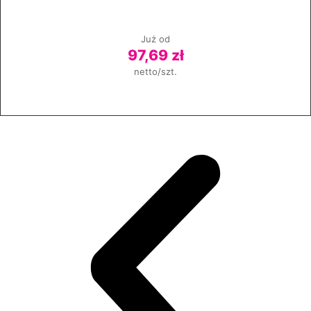
Już od
97,69 zł
netto/szt.
Zobacz produkt