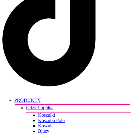
PRODUKTY
Odzież ogólna
Koszulki
Koszulki Polo
Koszule
Bluzy