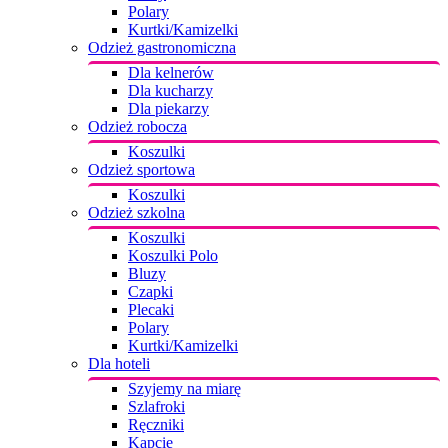
Polary
Kurtki/Kamizelki
Odzież gastronomiczna
Dla kelnerów
Dla kucharzy
Dla piekarzy
Odzież robocza
Koszulki
Odzież sportowa
Koszulki
Odzież szkolna
Koszulki
Koszulki Polo
Bluzy
Czapki
Plecaki
Polary
Kurtki/Kamizelki
Dla hoteli
Szyjemy na miarę
Szlafroki
Ręczniki
Kapcie