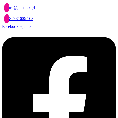
Przejdź
biuro@pimatex.pl
do
treści
+48 507 606 163
Facebook-square