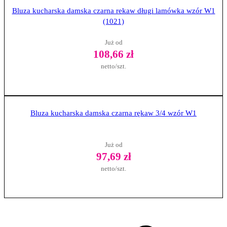
Zobacz produkt
Bluza kucharska damska czarna rekaw długi lamówka wzór W1
(1021)
Już od
108,66 zł
netto/szt.
Zobacz produkt
Bluza kucharska damska czarna rękaw 3/4 wzór W1
Już od
97,69 zł
netto/szt.
Zobacz produkt