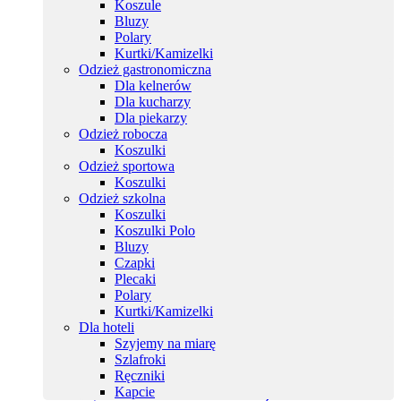
Koszule
Bluzy
Polary
Kurtki/Kamizelki
Odzież gastronomiczna
Dla kelnerów
Dla kucharzy
Dla piekarzy
Odzież robocza
Koszulki
Odzież sportowa
Koszulki
Odzież szkolna
Koszulki
Koszulki Polo
Bluzy
Czapki
Plecaki
Polary
Kurtki/Kamizelki
Dla hoteli
Szyjemy na miarę
Szlafroki
Ręczniki
Kapcie