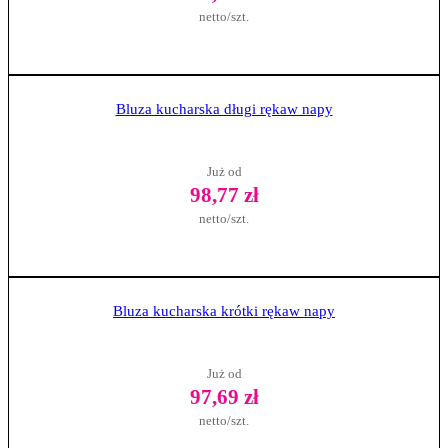
netto/szt.
Zobacz produkt
Bluza kucharska długi rękaw napy
Już od
98,77 zł
netto/szt.
Zobacz produkt
Bluza kucharska krótki rękaw napy
Już od
97,69 zł
netto/szt.