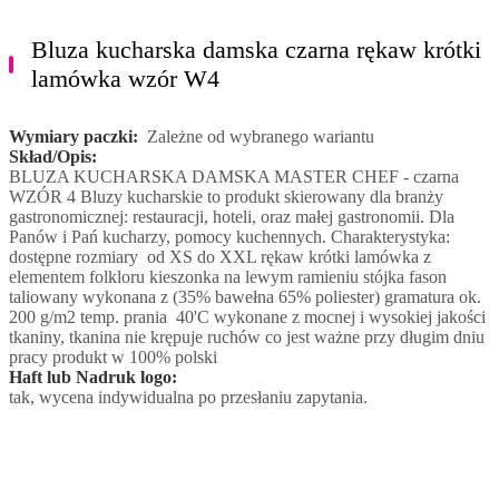
Bluza kucharska damska czarna rękaw krótki
lamówka wzór W4
Wymiary paczki:
Zależne od wybranego wariantu
Skład/Opis:
BLUZA KUCHARSKA DAMSKA MASTER CHEF - czarna
WZÓR 4 Bluzy kucharskie to produkt skierowany dla branży
gastronomicznej: restauracji, hoteli, oraz małej gastronomii. Dla
Panów i Pań kucharzy, pomocy kuchennych. Charakterystyka:
dostępne rozmiary od XS do XXL rękaw krótki lamówka z
elementem folkloru kieszonka na lewym ramieniu stójka fason
taliowany wykonana z (35% bawełna 65% poliester) gramatura ok.
200 g/m2 temp. prania 40'C wykonane z mocnej i wysokiej jakości
tkaniny, tkanina nie krępuje ruchów co jest ważne przy długim dniu
pracy produkt w 100% polski
Haft lub Nadruk logo:
tak, wycena indywidualna po przesłaniu zapytania.