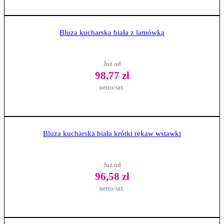
Zobacz produkt
Bluza kucharska biała z lamówką
Już od
98,77 zł
netto/szt.
Zobacz produkt
Bluza kucharska biała krótki rękaw wstawki
Już od
96,58 zł
netto/szt.