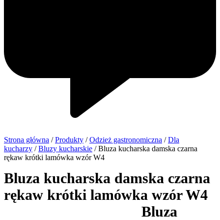
Strona główna
/
Produkty
/
Odzież gastronomiczna
/
Dla
kucharzy
/
Bluzy kucharskie
/ Bluza kucharska damska czarna
rękaw krótki lamówka wzór W4
Bluza kucharska damska czarna
rękaw krótki lamówka wzór W4
Bluza