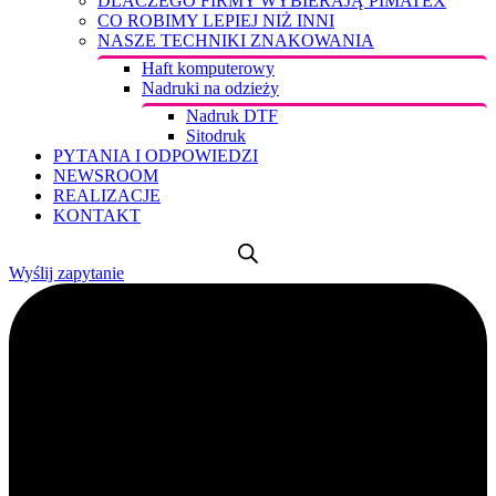
DLACZEGO FIRMY WYBIERAJĄ PIMATEX
CO ROBIMY LEPIEJ NIŻ INNI
NASZE TECHNIKI ZNAKOWANIA
Haft komputerowy
Nadruki na odzieży
Nadruk DTF
Sitodruk
PYTANIA I ODPOWIEDZI
NEWSROOM
REALIZACJE
KONTAKT
Wyślij zapytanie