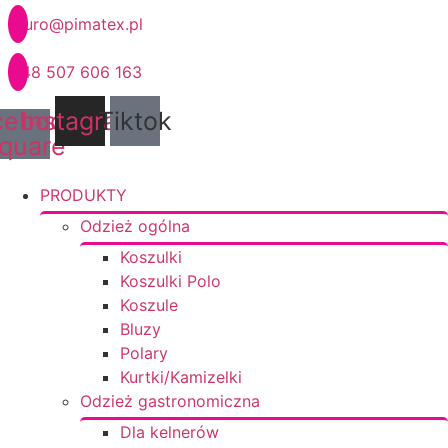
Przejdź
biuro@pimatex.pl
do
treści
+48 507 606 163
cebook-
Instagram
Tiktok
quare
PRODUKTY
Odzież ogólna
Koszulki
Koszulki Polo
Koszule
Bluzy
Polary
Kurtki/Kamizelki
Odzież gastronomiczna
Dla kelnerów