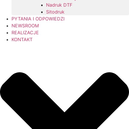
Nadruk DTF
Sitodruk
PYTANIA I ODPOWIEDZI
NEWSROOM
REALIZACJE
KONTAKT