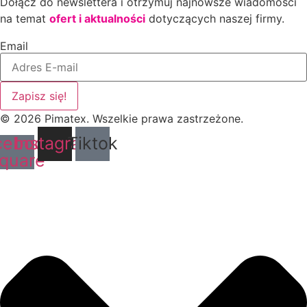
Dołącz do newslettera i otrzymuj najnowsze wiadomości
na temat
ofert i aktualności
dotyczących naszej firmy.
Email
Zapisz się!
© 2026 Pimatex. Wszelkie prawa zastrzeżone.
cebook-
Instagram
Tiktok
quare