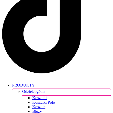
PRODUKTY
Odzież ogólna
Koszulki
Koszulki Polo
Koszule
Bluzy