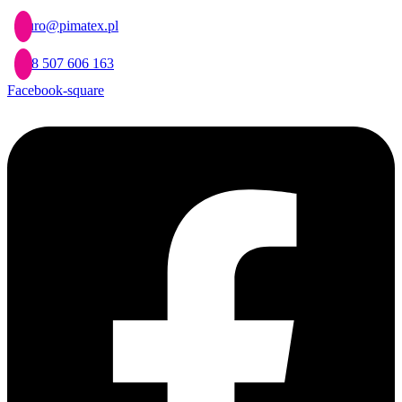
Przejdź
biuro@pimatex.pl
do
treści
+48 507 606 163
Facebook-square