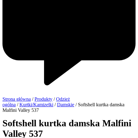
Strona główna
/
Produkty
/
Odzież
ogólna
/
Kurtki/Kamizelki
/
Damskie
/ Softshell kurtka damska
Malfini Valley 537
Softshell kurtka damska Malfini
Valley 537