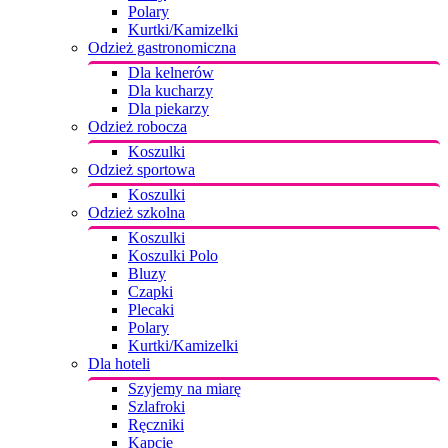
Polary
Kurtki/Kamizelki
Odzież gastronomiczna
Dla kelnerów
Dla kucharzy
Dla piekarzy
Odzież robocza
Koszulki
Odzież sportowa
Koszulki
Odzież szkolna
Koszulki
Koszulki Polo
Bluzy
Czapki
Plecaki
Polary
Kurtki/Kamizelki
Dla hoteli
Szyjemy na miarę
Szlafroki
Ręczniki
Kapcie