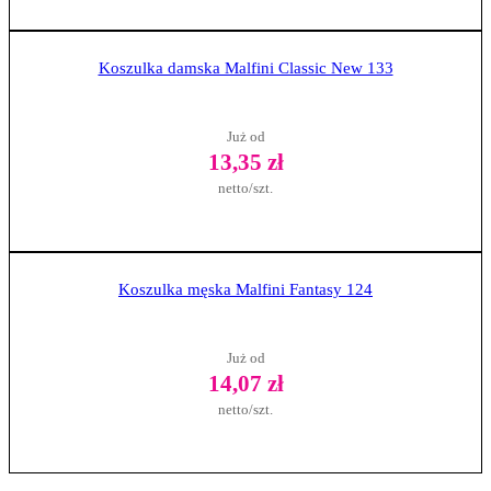
Zobacz produkt
Koszulka damska Malfini Classic New 133
Już od
13,35 zł
netto/szt.
Zobacz produkt
Koszulka męska Malfini Fantasy 124
Już od
14,07 zł
netto/szt.