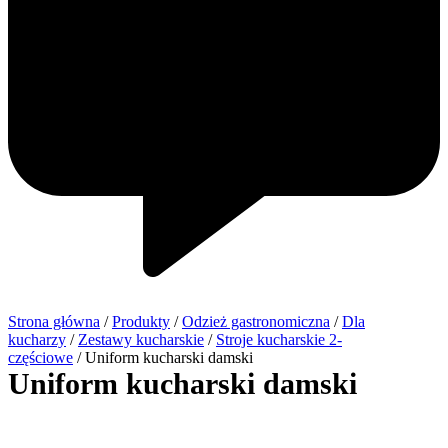
Strona główna
/
Produkty
/
Odzież gastronomiczna
/
Dla
kucharzy
/
Zestawy kucharskie
/
Stroje kucharskie 2-
częściowe
/ Uniform kucharski damski
Uniform kucharski damski