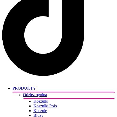
PRODUKTY
Odzież ogólna
Koszulki
Koszulki Polo
Koszule
Bluzy