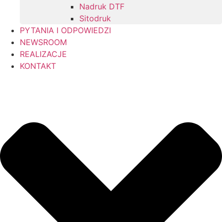
Nadruk DTF
Sitodruk
PYTANIA I ODPOWIEDZI
NEWSROOM
REALIZACJE
KONTAKT