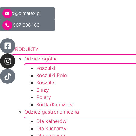
biuro@pimatex.pl
+48 507 606 163
PRODUKTY
Odzież ogólna
Koszulki
Koszulki Polo
Koszule
Bluzy
Polary
Kurtki/Kamizelki
Odzież gastronomiczna
Dla kelnerów
Dla kucharzy
Dla piekarzy