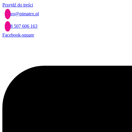
Przejdź do treści
biuro@pimatex.pl
+48 507 606 163
Facebook-square