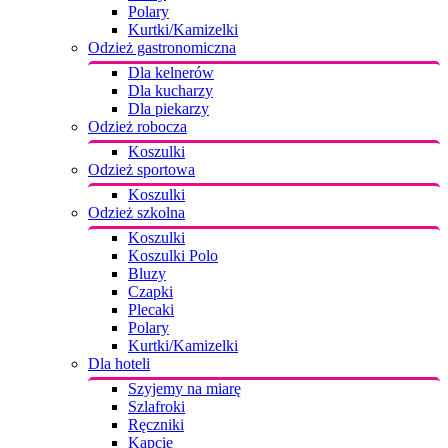
Polary
Kurtki/Kamizelki
Odzież gastronomiczna
Dla kelnerów
Dla kucharzy
Dla piekarzy
Odzież robocza
Koszulki
Odzież sportowa
Koszulki
Odzież szkolna
Koszulki
Koszulki Polo
Bluzy
Czapki
Plecaki
Polary
Kurtki/Kamizelki
Dla hoteli
Szyjemy na miarę
Szlafroki
Ręczniki
Kapcie