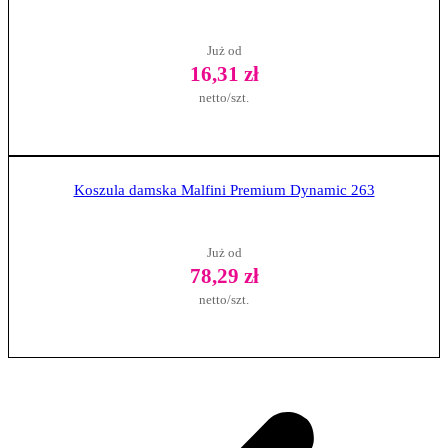
Już od
16,31 zł
netto/szt.
Zobacz produkt
Koszula damska Malfini Premium Dynamic 263
Już od
78,29 zł
netto/szt.
Zobacz produkt