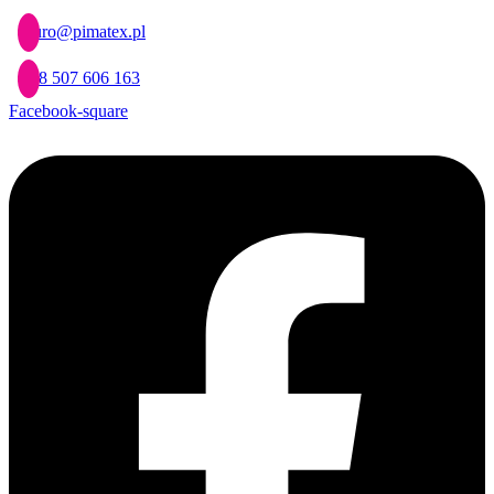
Przejdź
biuro@pimatex.pl
do
treści
+48 507 606 163
Facebook-square