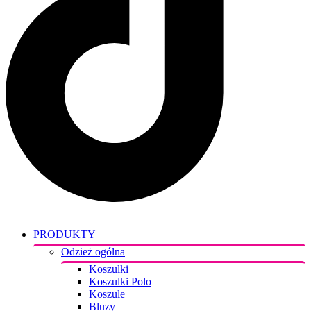
PRODUKTY
Odzież ogólna
Koszulki
Koszulki Polo
Koszule
Bluzy