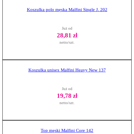
Zobacz produkt
Koszulka polo męska Malfini Single J. 202
Już od
28,81 zł
netto/szt.
Zobacz produkt
Koszulka unisex Malfini Heavy New 137
Już od
19,78 zł
netto/szt.
Zobacz produkt
Top męski Malfini Core 142