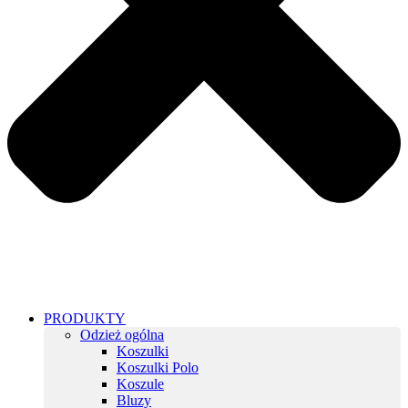
PRODUKTY
Odzież ogólna
Koszulki
Koszulki Polo
Koszule
Bluzy