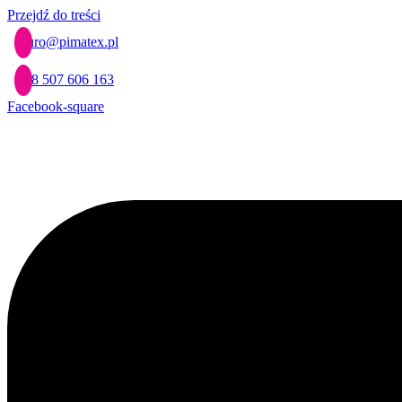
Przejdź do treści
biuro@pimatex.pl
+48 507 606 163
Facebook-square