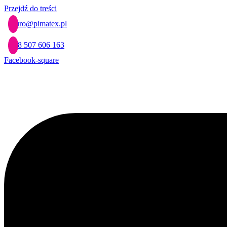
Przejdź do treści
biuro@pimatex.pl
+48 507 606 163
Facebook-square