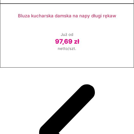
Zobacz produkt
Bluza kucharska damska na napy długi rękaw
Już od
97,69 zł
netto/szt.
Zobacz produkt