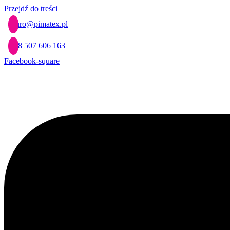
Przejdź do treści
biuro@pimatex.pl
+48 507 606 163
Facebook-square