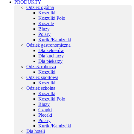
PRODUKTY
Odzież ogólna
Koszulki
Koszulki Polo
Koszule
Bluzy
Polary
Kurtki/Kamizelki
Odzież gastronomiczna
Dla kelnerów
Dla kucharzy
Dla piekarzy
Odzież robocza
Koszulki
Odzież sportowa
Koszulki
Odzież szkolna
Koszulki
Koszulki Polo
Bluzy
Czapki
Plecaki
Polary
Kurtki/Kamizelki
Dla hoteli