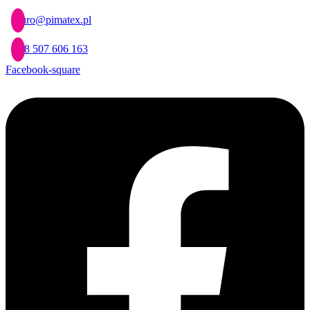
Przejdź
biuro@pimatex.pl
do
treści
+48 507 606 163
Facebook-square