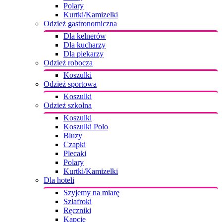
Polary
Kurtki/Kamizelki
Odzież gastronomiczna
Dla kelnerów
Dla kucharzy
Dla piekarzy
Odzież robocza
Koszulki
Odzież sportowa
Koszulki
Odzież szkolna
Koszulki
Koszulki Polo
Bluzy
Czapki
Plecaki
Polary
Kurtki/Kamizelki
Dla hoteli
Szyjemy na miarę
Szlafroki
Ręczniki
Kapcie