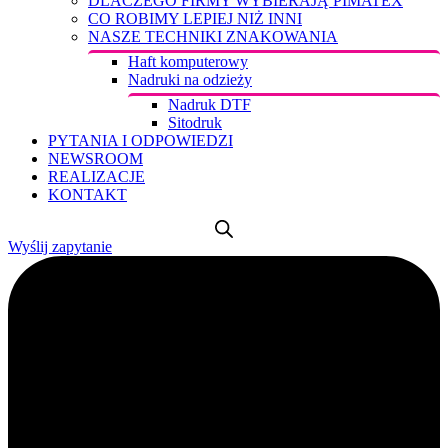
DLACZEGO FIRMY WYBIERAJĄ PIMATEX
CO ROBIMY LEPIEJ NIŻ INNI
NASZE TECHNIKI ZNAKOWANIA
Haft komputerowy
Nadruki na odzieży
Nadruk DTF
Sitodruk
PYTANIA I ODPOWIEDZI
NEWSROOM
REALIZACJE
KONTAKT
Wyślij zapytanie