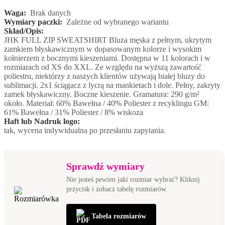
Waga:
Brak danych
Wymiary paczki:
Zależne od wybranego wariantu
Skład/Opis:
JHK FULL ZIP SWEATSHIRT Bluza męska z pełnym, ukrytym
zamkiem błyskawicznym w dopasowanym kolorze i wysokim
kołnierzem z bocznymi kieszeniami. Dostępna w 11 kolorach i w
rozmiarach od XS do XXL. Ze względu na wyższą zawartość
poliestru, niektórzy z naszych klientów używają białej bluzy do
sublimacji. 2x1 ściągacz z lycrą na mankietach i dole. Pełny, zakryty
zamek błyskawiczny. Boczne kieszenie. Gramatura: 290 g/m²
około. Materiał: 60% Bawełna / 40% Poliester z recyklingu GM:
61% Bawełna / 31% Poliester / 8% wiskoza
Haft lub Nadruk logo:
tak, wycena indywidualna po przesłaniu zapytania.
Sprawdź wymiary
Nie jesteś pewien jaki rozmiar wybrać? Kliknij
przycisk i zobacz tabelę rozmiarów.
Tabela rozmiarów