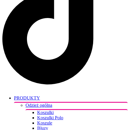
PRODUKTY
Odzież ogólna
Koszulki
Koszulki Polo
Koszule
Bluzy