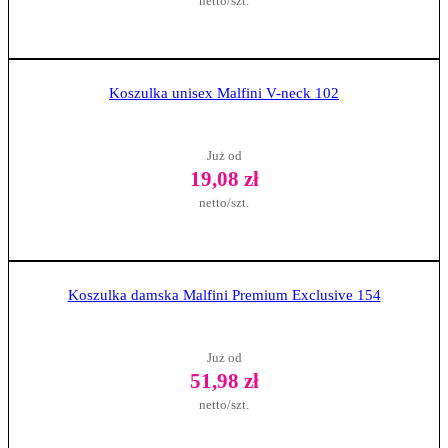
netto/szt.
Zobacz produkt
Koszulka unisex Malfini V-neck 102
Już od
19,08 zł
netto/szt.
Zobacz produkt
Koszulka damska Malfini Premium Exclusive 154
Już od
51,98 zł
netto/szt.