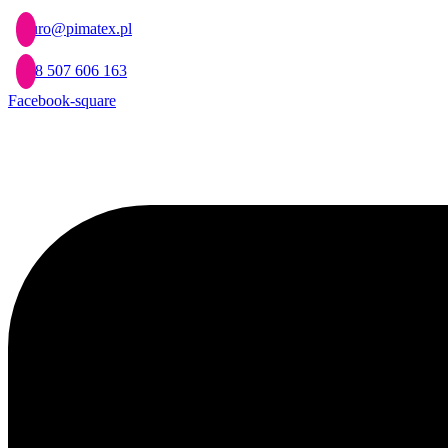
Przejdź
biuro@pimatex.pl
do
treści
+48 507 606 163
Facebook-square