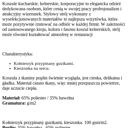
Koszule kucharskie, kelnerskie, korporacyjne to elegancka odzież
dedykowana osobom, które cenią w swojej pracy profesjonalizm i
atrakcyjny wizerunek. Stylowy strój wykonany z
wyselekcjonowanych materiałów to najlepsza wizytówka, która
może pozytywnie rzutować na odbiór w każdej firmir. W zależności
od zastosowanego kroju, koloru i fasonu koszul kelnerskich, strój
może również kształtować atmosferę w restauracji
Charakterystyka:
Kołnierzyk przypinany guzikami.
Kieszonka na sercu.
Koszula z tkaniny poplin świetnie wygląda, jest cienka, delikatna i
gładka. Materiał ciasno tkany, więc mniej przepuszcza powietrze,
daje uczucie ciepła.
Materiał:
65% poliester / 35% bawełna
Gramatura:
g/m2
Kołnierzyk przypinany guzikami, kieszonka. 100 gsm/m2.
Poplin:
35% bawełna - 65% poliester