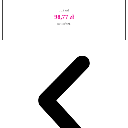
Już od
98,77 zł
netto/szt.
Zobacz produkt