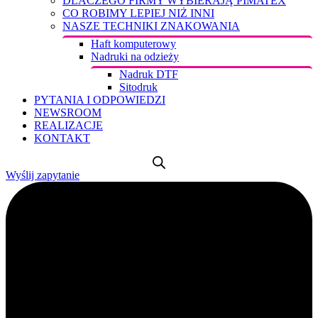
DLACZEGO FIRMY WYBIERAJĄ PIMATEX
CO ROBIMY LEPIEJ NIŻ INNI
NASZE TECHNIKI ZNAKOWANIA
Haft komputerowy
Nadruki na odzieży
Nadruk DTF
Sitodruk
PYTANIA I ODPOWIEDZI
NEWSROOM
REALIZACJE
KONTAKT
Wyślij zapytanie