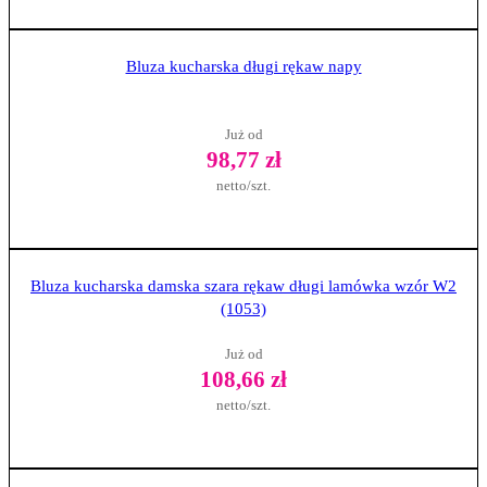
Zobacz produkt
Bluza kucharska długi rękaw napy
Już od
98,77 zł
netto/szt.
Zobacz produkt
Bluza kucharska damska szara rękaw długi lamówka wzór W2
(1053)
Już od
108,66 zł
netto/szt.