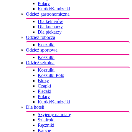
Polary
Kurtki/Kamizelki
Odzież gastronomiczna
Dla kelnerów
Dla kucharzy
Dla piekarzy
Odzież robocza
Koszulki
Odzież sportowa
Koszulki
Odzież szkolna
Koszulki
Koszulki Polo
Bluzy
Czapki
Plecaki
Polary
Kurtki/Kamizelki
Dla hoteli
Szyjemy na miarę
Szlafroki
Ręczniki
Kapcie