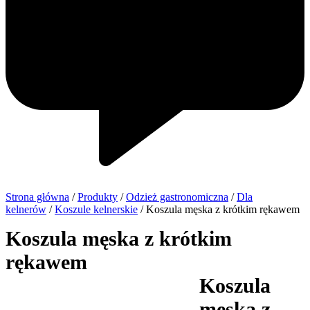
Strona główna
/
Produkty
/
Odzież gastronomiczna
/
Dla
kelnerów
/
Koszule kelnerskie
/ Koszula męska z krótkim rękawem
Koszula męska z krótkim
rękawem
Koszula
męska z