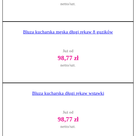
netto/szt.
Zobacz produkt
Bluza kucharska męska długi rękaw 8 guzików
Już od
98,77 zł
netto/szt.
Zobacz produkt
Bluza kucharska długi rękaw wstawki
Już od
98,77 zł
netto/szt.