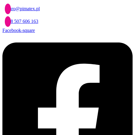
Przejdź
biuro@pimatex.pl
do
treści
+48 507 606 163
Facebook-square