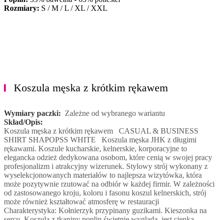
Rozmiary:
S / M / L / XL / XXL
Koszula męska z krótkim rękawem
Wymiary paczki:
Zależne od wybranego wariantu
Skład/Opis:
Koszula męska z krótkim rękawem CASUAL & BUSINESS
SHIRT SHAPOPSS WHITE Koszula męska JHK z długimi
rękawami. Koszule kucharskie, kelnerskie, korporacyjne to
elegancka odzież dedykowana osobom, które cenią w swojej pracy
profesjonalizm i atrakcyjny wizerunek. Stylowy strój wykonany z
wyselekcjonowanych materiałów to najlepsza wizytówka, która
może pozytywnie rzutować na odbiór w każdej firmir. W zależności
od zastosowanego kroju, koloru i fasonu koszul kelnerskich, strój
może również kształtować atmosferę w restauracji
Charakterystyka: Kołnierzyk przypinany guzikami. Kieszonka na
sercu. Koszula z tkaniny poplin świetnie wygląda, jest cienka,