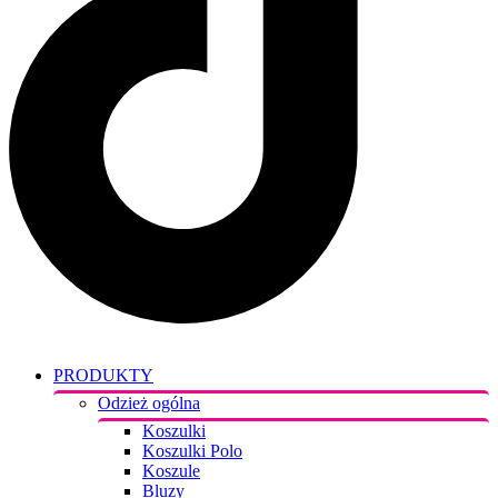
PRODUKTY
Odzież ogólna
Koszulki
Koszulki Polo
Koszule
Bluzy