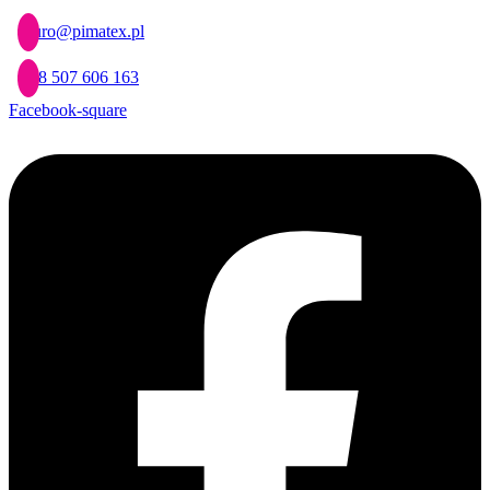
Przejdź
biuro@pimatex.pl
do
treści
+48 507 606 163
Facebook-square