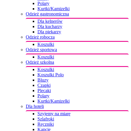
Polary
Kurtki/Kamizelki
Odzież gastronomiczna
Dla kelnerów
Dla kucharzy
Dla piekarzy
Odzież robocza
Koszulki
Odzież sportowa
Koszulki
Odzież szkolna
Koszulki
Koszulki Polo
Bluzy
Czapki
Plecaki
Polary
Kurtki/Kamizelki
Dla hoteli
Szyjemy na miarę
Szlafroki
Ręczniki
Kapcie