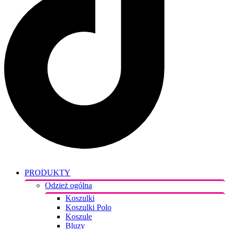
PRODUKTY
Odzież ogólna
Koszulki
Koszulki Polo
Koszule
Bluzy