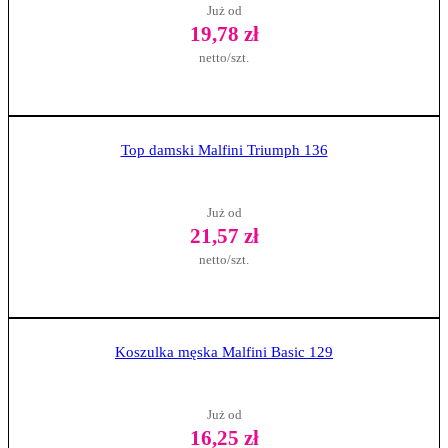
Już od
19,78 zł
netto/szt.
Zobacz produkt
Top damski Malfini Triumph 136
Już od
21,57 zł
netto/szt.
Zobacz produkt
Koszulka męska Malfini Basic 129
Już od
16,25 zł