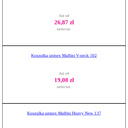
Już od
26,87 zł
netto/szt.
Zobacz produkt
Koszulka unisex Malfini V-neck 102
Już od
19,08 zł
netto/szt.
Zobacz produkt
Koszulka unisex Malfini Heavy New 137