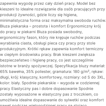
zapewnia wygodę przez cały dzień pracy. Model bez
kieszeni to idealne rozwiązanie dla osób pracujących przy
produkcji żywności, gdzie liczy się higiena,
minimalistyczna forma oraz maksymalna swoboda ruchów.
Bluza piekarska – prostota i komfort Ergonomiczny krój
do pracy w piekarni Bluza posiada swobodny,
ergonomiczny fason, który nie krępuje ruchów podczas
wyrabiania ciasta, obsługi pieca czy pracy przy stole
produkcyjnym. Krótki rękaw zapewnia komfort termiczny
w ciepłym środowisku pracy. Brak kieszeni zwiększa
bezpieczeństwo i higienę pracy, co jest szczególnie
istotne w branży spożywczej. Specyfikacja bluzy materiał:
65% bawełna, 35% poliester, gramatura: 180 g/m², rękaw:
długi, krój: klasyczny, komfortowy, rozmiary: od S do 3XL,
kolor: biały. Spodnie piekarskie – wygoda w codziennej
pracy Elastyczny pas i dobre dopasowanie Spodnie
zostały wyposażone w elastyczny pas z troczkiem, co
umożliwia idealne dopasowanie do sylwetki oraz komfort
nawet podczas wielogodzinnej pracy na stojąco.