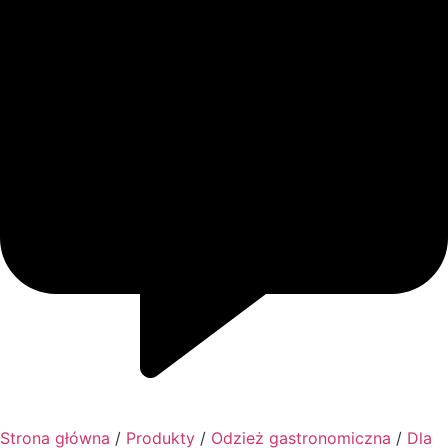
Strona główna
/
Produkty
/
Odzież gastronomiczna
/
Dla